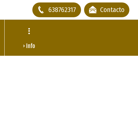
638762317
Contacto
› Info