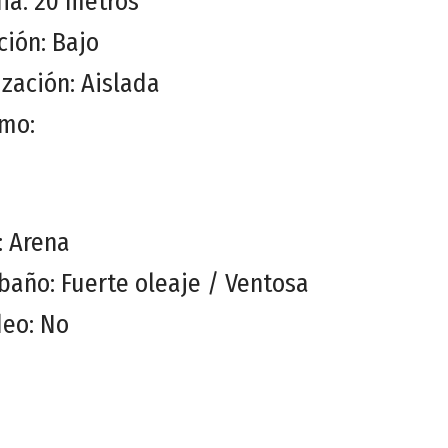
ia: 20 metros
ión: Bajo
zación: Aislada
imo:
: Arena
baño: Fuerte oleaje / Ventosa
deo: No