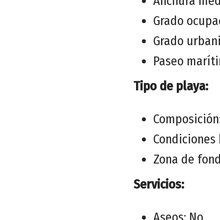
Anchura med
Grado ocupac
Grado urbani
Paseo marít
Tipo de playa:
Composición
Condiciones 
Zona de fon
Servicios:
Aseos: No