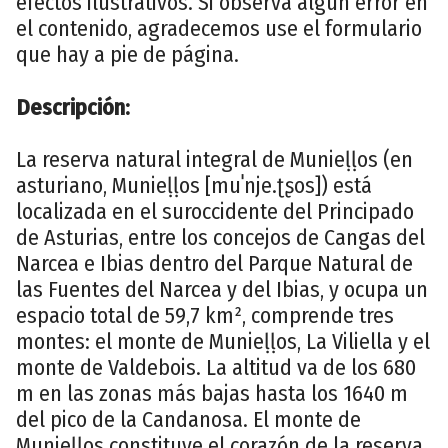
efectos ilustrativos. Si observa algún error en
el contenido, agradecemos use el formulario
que hay a pie de página.
Descripción:
La reserva natural integral de Munieḷḷos (en
asturiano, Munieḷḷos [muˈnje.ʈʂos]) está
localizada en el suroccidente del Principado
de Asturias, entre los concejos de Cangas del
Narcea e Ibias dentro del Parque Natural de
las Fuentes del Narcea y del Ibias, y ocupa un
espacio total de 59,7 km², comprende tres
montes: el monte de Munieḷḷos, La Viliella y el
monte de Valdebois. La altitud va de los 680
m en las zonas más bajas hasta los 1640 m
del pico de la Candanosa. El monte de
Munieḷḷos constituye el corazón de la reserva