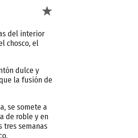
as del interior
l chosco, el
ntón dulce y
 que la fusión de
na, se somete a
 de roble y en
s tres semanas
co.