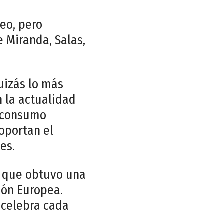
eo, pero
 Miranda, Salas,
uizás lo más
 la actualidad
a consumo
soportan el
es.
o que obtuvo una
ión Europea.
 celebra cada