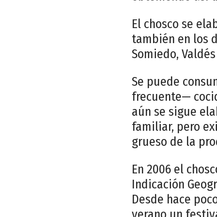
El chosco se ela
también en los d
Somiedo, Valdés 
Se puede consum
frecuente— coci
aún se sigue el
familiar, pero e
grueso de la pro
En 2006 el chos
Indicación Geogr
Desde hace poco
verano un festiv