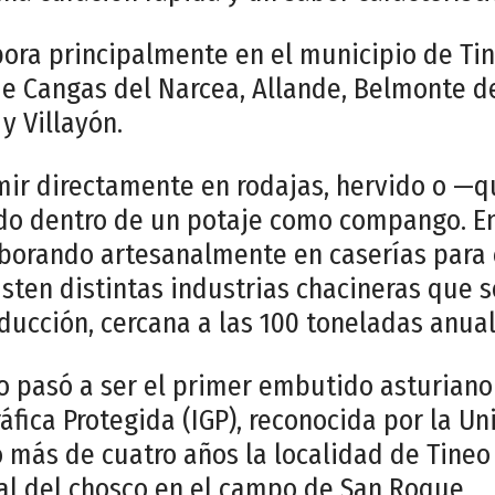
bora principalmente en el municipio de Tin
e Cangas del Narcea, Allande, Belmonte de
y Villayón.
ir directamente en rodajas, hervido o —q
do dentro de un potaje como compango. En
aborando artesanalmente en caserías par
xisten distintas industrias chacineras que 
ducción, cercana a las 100 toneladas anual
co pasó a ser el primer embutido asturian
áfica Protegida (IGP), reconocida por la Un
 más de cuatro años la localidad de Tineo
al del chosco en el campo de San Roque.